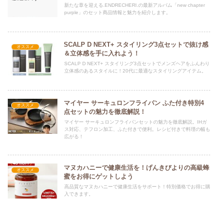
新たな章を迎える.ENDRECHERI.の最新アルバム「new chapter
purple」のセット商品情報と魅力を紹介します。
SCALP D NEXT+ スタイリング3点セットで抜け感
オススメ
＆立体感を手に入れよう！
SCALP D NEXT+ スタイリング3点セットでメンズヘアをふんわり
立体感のあるスタイルに！20代に最適なスタイリングアイテム。
マイヤー サーキュロンフライパン ふた付き特別4
オススメ
点セットの魅力を徹底解説！
マイヤー サーキュロンフライパンセットの魅力を徹底解説。IHガ
ス対応、テフロン加工、ふた付きで便利。レシピ付きで料理の幅も
広がる！
マヌカハニーで健康生活を！げんきびよりの高級蜂
オススメ
蜜をお得にゲットしよう
高品質なマヌカハニーで健康生活をサポート！特別価格でお得に購
入できます。