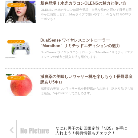
新色登場！水光カラコンOLENSの魅力と使い方
オススメ
OLENSの水光カラコンは新色登場！自然な発色と潤いで目元を華
やかに演出します。1dayタイプで使いやすく、今なら25％OFFク
ーポンも！
DualSense ワイヤレスコントローラー
オススメ
“Marathon“ リミテッドエディションの魅力
DualSense ワイヤレスコントローラー “Marathon“ リミテッドエデ
ィションの魅力と購入方法を紹介します。
減農薬の美味しいワッサー桃を楽しもう！長野県産
オススメ
訳あり5キロ
減農薬の美味しいワッサー桃を長野県からお届け！訳あり品でも味
は絶品。5キロ4980円で楽しめます。
なにわ男子の初回限定盤『ND5』を手に
入れよう！特典情報もチェック！