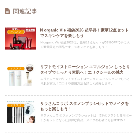
関連記事
N organic Vie 福袋2026 超早得！豪華12点セット
オススメ
でスキンケアを楽しもう
N organic Vie 福袋2026は、豪華12点セットが59%OFFで手に入
る数量限定の商品です。スキンケアを楽しもう！
リフトモイストローション エマルジョン しっとり
オススメ
タイプでしっとり素肌へ！エリクシールの魅力
エリクシールのリフトモイストローション エマルジョンでしっと
り肌を実現！口コミや使用方法も詳しく紹介します。
サラさんコラボ スタメンブラシセットでメイクを
オススメ
もっと楽しもう！
サラさんコラボ スタメンブラシセットは、5本のブラシと専用ポー
チがセットになったお得な商品。メイク初心者にもおすすめ！