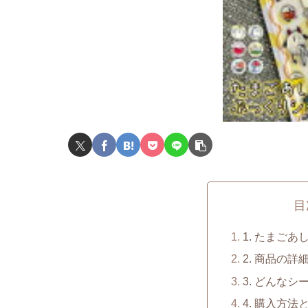
目
1. たまご
2. 商品の詳
3. どんな
4. 購入方法