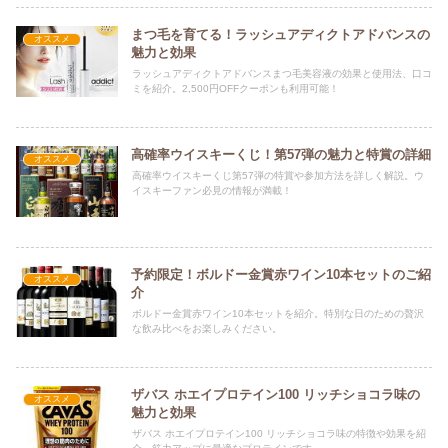
まつ毛を育てる！ラッシュアディクトアドバンスの
オススメ
魅力と効果
ラッシュアディクトアドバンスまつ毛美容液の効果と使用法、口コ
ミを紹介。2,500円OFFクーポンも利用可能！
高確率ウイスキーくじ！第57弾の魅力と特賞の詳細
オススメ
高確率ウイスキーくじ第57弾の特賞や参加方法を詳しく解説。ウ
イスキーファン必見の情報が満載！
予約限定！ボルドー金賞赤ワイン10本セットのご紹
オススメ
介
ボルドー金賞赤ワイン10本セットを紹介。特別な日のための贅沢
な飲み比べをお楽しみください。
ザバス ホエイプロテイン100 リッチショコラ味の
オススメ
魅力と効果
ザバス ホエイプロテイン100 リッチショコラ味の特徴や効果を紹