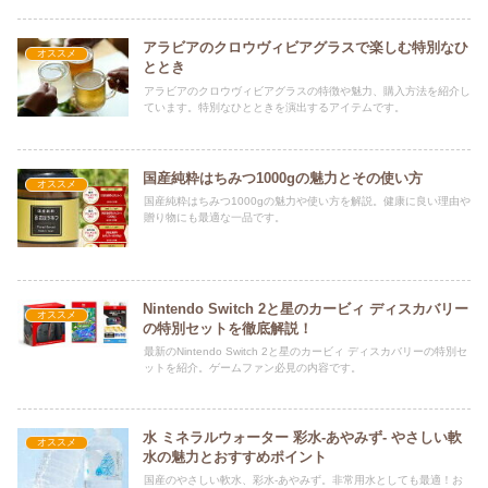
アラビアのクロウヴィビアグラスで楽しむ特別なひ
オススメ
ととき
アラビアのクロウヴィビアグラスの特徴や魅力、購入方法を紹介し
ています。特別なひとときを演出するアイテムです。
国産純粋はちみつ1000gの魅力とその使い方
オススメ
国産純粋はちみつ1000gの魅力や使い方を解説。健康に良い理由や
贈り物にも最適な一品です。
Nintendo Switch 2と星のカービィ ディスカバリー
オススメ
の特別セットを徹底解説！
最新のNintendo Switch 2と星のカービィ ディスカバリーの特別セ
ットを紹介。ゲームファン必見の内容です。
水 ミネラルウォーター 彩水-あやみず- やさしい軟
オススメ
水の魅力とおすすめポイント
国産のやさしい軟水、彩水-あやみず。非常用水としても最適！お