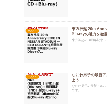
東方神起 20th Anniv
オススメ
Blu-rayの魅力を
東方神起の20周年記念ラ
なにわ男子の最新ア
オススメ
よう
なにわ男子の最新アルバ
です。