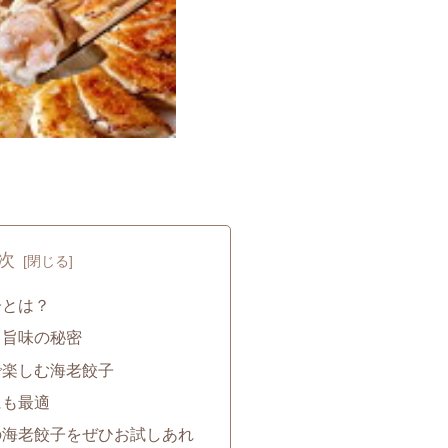
次
子とは？
と旨味の秘密
で楽しむ海老餃子
にも最適
の海老餃子をぜひお試しあれ