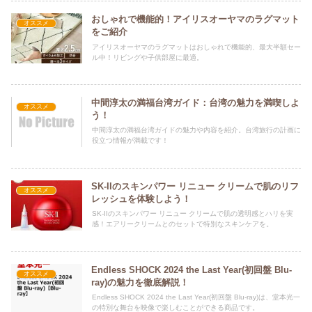
おしゃれで機能的！アイリスオーヤマのラグマット
オススメ
をご紹介
アイリスオーヤマのラグマットはおしゃれで機能的、最大半額セー
ル中！リビングや子供部屋に最適。
中間淳太の満福台湾ガイド：台湾の魅力を満喫しよ
オススメ
う！
中間淳太の満福台湾ガイドの魅力や内容を紹介。台湾旅行の計画に
役立つ情報が満載です！
SK-IIのスキンパワー リニュー クリームで肌のリフ
オススメ
レッシュを体験しよう！
SK-IIのスキンパワー リニュー クリームで肌の透明感とハリを実
感！エアリークリームとのセットで特別なスキンケアを。
Endless SHOCK 2024 the Last Year(初回盤 Blu-
オススメ
ray)の魅力を徹底解説！
Endless SHOCK 2024 the Last Year(初回盤 Blu-ray)は、堂本光一
の特別な舞台を映像で楽しむことができる商品です。