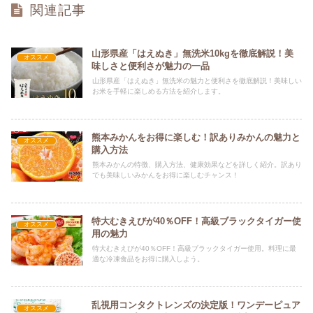
関連記事
山形県産「はえぬき」無洗米10kgを徹底解説！美
オススメ
味しさと便利さが魅力の一品
山形県産「はえぬき」無洗米の魅力と便利さを徹底解説！美味しい
お米を手軽に楽しめる方法を紹介します。
熊本みかんをお得に楽しむ！訳ありみかんの魅力と
オススメ
購入方法
熊本みかんの特徴、購入方法、健康効果などを詳しく紹介。訳あり
でも美味しいみかんをお得に楽しむチャンス！
特大むきえびが40％OFF！高級ブラックタイガー使
オススメ
用の魅力
特大むきえびが40％OFF！高級ブラックタイガー使用。料理に最
適な冷凍食品をお得に購入しよう。
乱視用コンタクトレンズの決定版！ワンデーピュア
オススメ