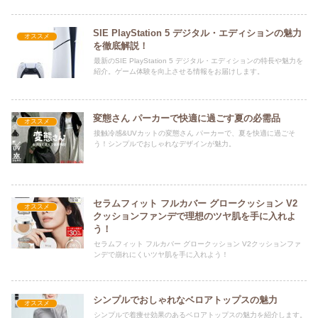
SIE PlayStation 5 デジタル・エディションの魅力
オススメ
を徹底解説！
最新のSIE PlayStation 5 デジタル・エディションの特長や魅力を
紹介。ゲーム体験を向上させる情報をお届けします。
変態さん パーカーで快適に過ごす夏の必需品
オススメ
接触冷感&UVカットの変態さん パーカーで、夏を快適に過ごそ
う！シンプルでおしゃれなデザインが魅力。
セラムフィット フルカバー グロークッション V2
オススメ
クッションファンデで理想のツヤ肌を手に入れよ
う！
セラムフィット フルカバー グロークッション V2クッションファ
ンデで崩れにくいツヤ肌を手に入れよう！
シンプルでおしゃれなベロアトップスの魅力
オススメ
シンプルで着痩せ効果のあるベロアトップスの魅力を紹介します。