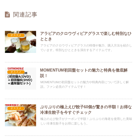
関連記事
アラビアのクロウヴィビアグラスで楽しむ特別なひ
オススメ
ととき
アラビアのクロウヴィビアグラスの特徴や魅力、購入方法を紹介し
ています。特別なひとときを演出するアイテムです。
MOMENTUM初回盤セットの魅力と特典を徹底解
オススメ
説！
MOMENTUMの初回盤セットの魅力や特典内容について詳しく解
説。ファン必見のアイテムです！
ぷりぷりの極上えび餃子60個が驚きの半額！お得な
オススメ
冷凍生餃子を今すぐチェック
極上のえび餃子がクーポンで半額！ぷりぷりの海老を使用した美味
しい冷凍生餃子をお得に楽しもう。