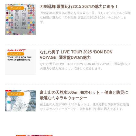
刀剣乱舞 展覧紀行2015-2024の魅力に迫る！
オススメ
刀剣乱舞の展覧会の歴史を振り返る一冊。美しいビジュアルと詳細
な解説が魅力の「刀剣乱舞 展覧紀行2015-2024」をご紹介しま
す。
なにわ男子 LIVE TOUR 2025 ‘BON BON
オススメ
VOYAGE’ 通常盤DVDの魅力
なにわ男子のLIVE TOUR 2025 'BON BON VOYAGE' 通常盤DVD
の魅力や購入方法について詳しく紹介します。
富士山の天然水500ml 48本セット – 健康と防災に
オススメ
最適なミネラルウォーター
富士山の天然水500ml 48本セットは、健康維持と防災対策に最適
なミネラルウォーターです。送料無料でお得に購入できます。