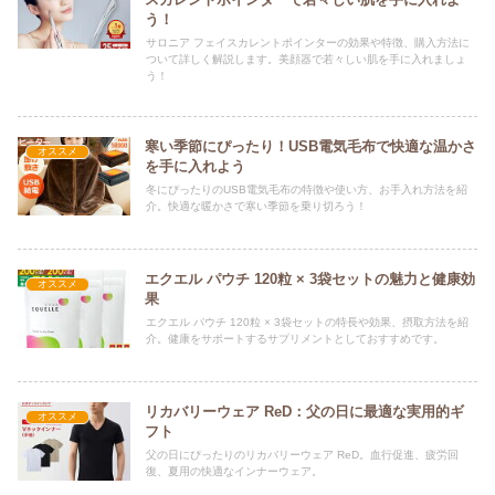
う！
サロニア フェイスカレントポインターの効果や特徴、購入方法に
ついて詳しく解説します。美顔器で若々しい肌を手に入れましょ
う！
寒い季節にぴったり！USB電気毛布で快適な温かさ
オススメ
を手に入れよう
冬にぴったりのUSB電気毛布の特徴や使い方、お手入れ方法を紹
介。快適な暖かさで寒い季節を乗り切ろう！
エクエル パウチ 120粒 × 3袋セットの魅力と健康効
オススメ
果
エクエル パウチ 120粒 × 3袋セットの特長や効果、摂取方法を紹
介。健康をサポートするサプリメントとしておすすめです。
リカバリーウェア ReD：父の日に最適な実用的ギ
オススメ
フト
父の日にぴったりのリカバリーウェア ReD。血行促進、疲労回
復、夏用の快適なインナーウェア。