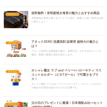
送料無料！有明産焼き海苔の魅力とおすすめ商品
オススメ
有明産焼き海苔を選べるランクでご紹介。健康にも良い海苔をお得
に購入しよう！
アタックZERO 洗濯洗剤 詰替用 超特大の魅力と
オススメ
は？
アタックZERO 洗濯洗剤の魅力、使用方法、おすすめポイントを
解説。家庭に最適な洗剤を紹介します。
オシャレ魔女 ラブ and ベリー×ハローキティ マス
オススメ
コットホルダー（ピタTガール）で可愛さをプラ
ス！
オシャレ魔女 ラブ and ベリー×ハローキティ マスコットホルダー
の魅力や活用法を紹介するブログ記事です。
父の日のプレゼントに最適！日本酒飲み比べセット
オススメ