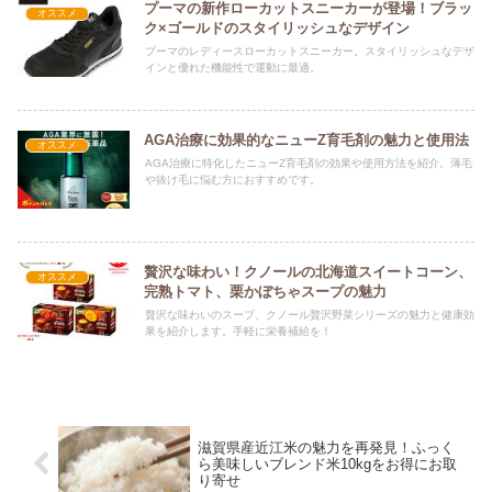
プーマの新作ローカットスニーカーが登場！ブラッ
オススメ
ク×ゴールドのスタイリッシュなデザイン
プーマのレディースローカットスニーカー。スタイリッシュなデザ
インと優れた機能性で運動に最適。
AGA治療に効果的なニューZ育毛剤の魅力と使用法
オススメ
AGA治療に特化したニューZ育毛剤の効果や使用方法を紹介。薄毛
や抜け毛に悩む方におすすめです。
贅沢な味わい！クノールの北海道スイートコーン、
オススメ
完熟トマト、栗かぼちゃスープの魅力
贅沢な味わいのスープ、クノール贅沢野菜シリーズの魅力と健康効
果を紹介します。手軽に栄養補給を！
滋賀県産近江米の魅力を再発見！ふっく
ら美味しいブレンド米10kgをお得にお取
り寄せ