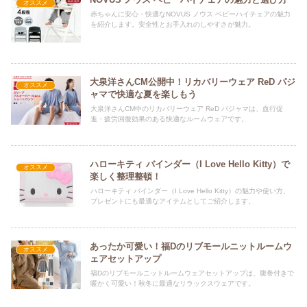
オススメ
赤ちゃんに安心・快適なNOVUS ノウス ベビーハイチェアの魅力
を紹介します。安全性とお手入れのしやすさが魅力。
大泉洋さんCM公開中！リカバリーウェア ReD パジ
オススメ
ャマで快適な夏を楽しもう
大泉洋さんCM中のリカバリーウェア ReD パジャマは、血行促
進・疲労回復効果のある快適なルームウェアです。
ハローキティ バインダー（I Love Hello Kitty）で
オススメ
楽しく整理整頓！
ハローキティ バインダー（I Love Hello Kitty）の魅力や使い方、
プレゼントにも最適なアイテムとしてご紹介します。
あったか可愛い！福Dのリブモールニットルームウ
オススメ
ェアセットアップ
福Dのリブモールニットルームウェアセットアップは、腹巻付きで
暖かく可愛い！秋冬に最適なリラックスウェアです。