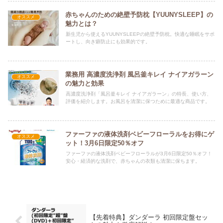
赤ちゃんのための絶壁予防枕【YUUNYSLEEP】の
オススメ
魅力とは？
新生児から使えるYUUNYSLEEPの絶壁予防枕。快適な睡眠をサポ
ートし、向き癖防止にも効果的です。
業務用 高濃度洗浄剤 風呂釜キレイ ナイアガラーン
オススメ
の魅力と効果
高濃度洗浄剤「風呂釜キレイ ナイアガラーン」の特長、使い方、
評価を紹介します。お風呂を清潔に保つために最適な商品です。
ファーファの液体洗剤ベビーフローラルをお得にゲ
オススメ
ット！3月6日限定50％オフ
ファーファの液体洗剤ベビーフローラルが3月6日限定50％オフ！
安心・経済的な洗剤で、赤ちゃんの衣類も清潔に保ちます。
【先着特典】ダンダーラ 初回限定盤セッ