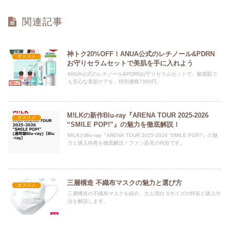
関連記事
神トク20%OFF！ANUA公式のレチノール&PDRN
オススメ
お守りセラムセットで美肌を手に入れよう
ANUA公式のレチノール&PDRNお守りセラムセットで、敏感肌で
も安心な美肌ケアを。特別価格7300円。
M!LKの新作Blu-ray『ARENA TOUR 2025-2026
オススメ
“SMILE POP!”』の魅力を徹底解説！
M!LKのBlu-ray『ARENA TOUR 2025-2026 “SMILE POP!”』の魅
力と購入特典を徹底解説！ファン必見の内容です。
三層構造 不織布マスクの魅力と選び方
オススメ
三層構造の不織布マスクを紹介。大人用白 Sサイズの特長と購入方
法を解説します。