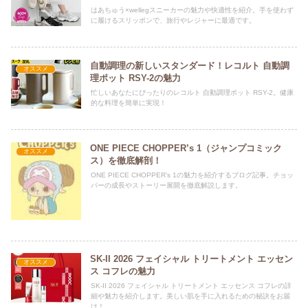
はあちゅう×wellegスニーカーの魅力や快適性を紹介。手を使わず
に履けるスリッポンで、旅行やレジャーに最適です。
自動調理の新しいスタンダード！レコルト 自動調
オススメ
理ポット RSY-2の魅力
忙しいあなたにぴったりのレコルト 自動調理ポット RSY-2。健康
的な料理を簡単に実現！
ONE PIECE CHOPPER’s 1（ジャンプコミック
オススメ
ス）を徹底解剖！
ONE PIECE CHOPPER’s 1の魅力を紹介するブログ記事。チョッ
パーの成長やストーリー展開を徹底解説します。
SK-II 2026 フェイシャル トリートメント エッセン
オススメ
ス コフレの魅力
SK-II 2026 フェイシャル トリートメント エッセンス コフレの詳
細や魅力を紹介します。美しい肌を手に入れるための秘訣をお届
け！