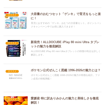
大容量のおむつセット「ゲンキ」で育児をもっと楽
オススメ
に！
育児におすすめの「ゲンキ」おむつの大容量セット。ポイントバッ
クキャンペーン中でお得に購入できます！
新発売！ALLDOCUBE iPlay 80 mini Ultra タブレ
オススメ
ットの魅力を徹底解説
ALLDOCUBE iPlay 80 mini Ultraタブレットの特徴や利点を詳しく
解説します。
ポケモン公式ぜんこく図鑑 1996-2026の魅力とは？
オススメ
ポケモン公式ぜんこく図鑑 1996-2026の魅力や特徴を紹介。ファ
ン必見の情報満載！
愛媛産 特に訳ありみかんの魅力と美味しさを徹底
オススメ
解説！