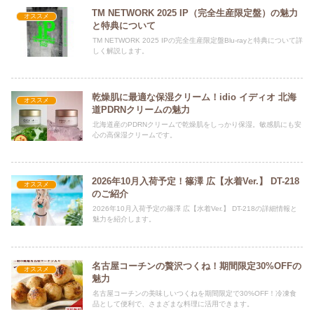
TM NETWORK 2025 IP（完全生産限定盤）の魅力
オススメ
と特典について
TM NETWORK 2025 IPの完全生産限定盤Blu-rayと特典について詳
しく解説します。
乾燥肌に最適な保湿クリーム！idio イディオ 北海
オススメ
道PDRNクリームの魅力
北海道産のPDRNクリームで乾燥肌をしっかり保湿。敏感肌にも安
心の高保湿クリームです。
2026年10月入荷予定！篠澤 広【水着Ver.】 DT-218
オススメ
のご紹介
2026年10月入荷予定の篠澤 広【水着Ver.】 DT-218の詳細情報と
魅力を紹介します。
名古屋コーチンの贅沢つくね！期間限定30%OFFの
オススメ
魅力
名古屋コーチンの美味しいつくねを期間限定で30%OFF！冷凍食
品として便利で、さまざまな料理に活用できます。