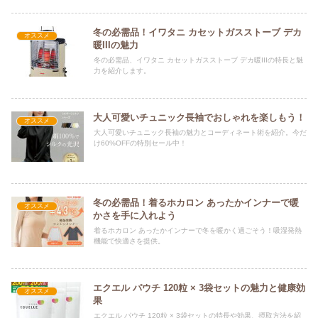
冬の必需品！イワタニ カセットガスストーブ デカ
オススメ
暖IIIの魅力
冬の必需品、イワタニ カセットガスストーブ デカ暖IIIの特長と魅
力を紹介します。
大人可愛いチュニック長袖でおしゃれを楽しもう！
オススメ
大人可愛いチュニック長袖の魅力とコーディネート術を紹介。今だ
け60%OFFの特別セール中！
冬の必需品！着るホカロン あったかインナーで暖
オススメ
かさを手に入れよう
着るホカロン あったかインナーで冬を暖かく過ごそう！吸湿発熱
機能で快適さを提供。
エクエル パウチ 120粒 × 3袋セットの魅力と健康効
オススメ
果
エクエル パウチ 120粒 × 3袋セットの特長や効果、摂取方法を紹