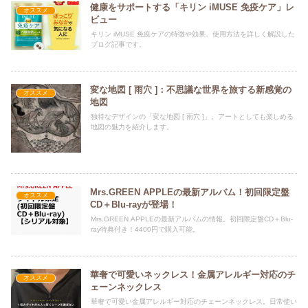
健康をサポートする「キリン iMUSE 免疫ケア」レ
オススメ
ビュー
キリン iMUSE 免疫ケアの特徴や効果、使用方法を詳しく解説した
ブログ記事です。
変な地図 [ 雨穴 ]：不思議な世界を旅する新感覚の
オススメ
地図
独特なデザインの「変な地図 [ 雨穴 ]」。アートとしても楽しめる
地図の魅力を紹介します。
Mrs.GREEN APPLEの最新アルバム！初回限定盤
オススメ
CD＋Blu-rayが登場！
Mrs.GREEN APPLEの最新アルバムの情報。初回限定盤CD＋Blu-
ray特典付き！4400円で購入可能。
華奢で可愛いネックレス！金属アレルギー対応のチ
オススメ
ェーンネックレス
華奢で可愛い金属アレルギー対応のチェーンネックレス。日常使い