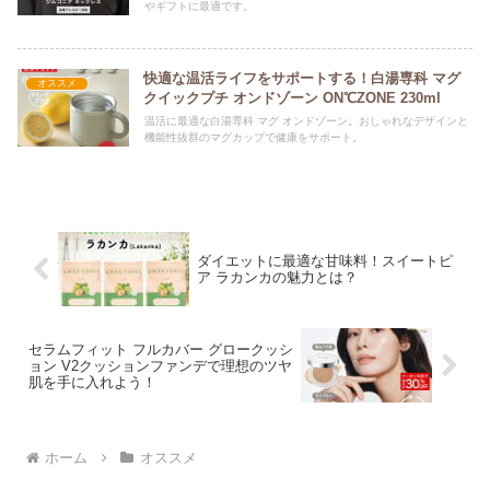
やギフトに最適です。
快適な温活ライフをサポートする！白湯専科 マグ
オススメ
クイックプチ オンドゾーン ON℃ZONE 230ml
温活に最適な白湯専科 マグ オンドゾーン。おしゃれなデザインと
機能性抜群のマグカップで健康をサポート。
ダイエットに最適な甘味料！スイートピ
ア ラカンカの魅力とは？
セラムフィット フルカバー グロークッシ
ョン V2クッションファンデで理想のツヤ
肌を手に入れよう！
ホーム
オススメ