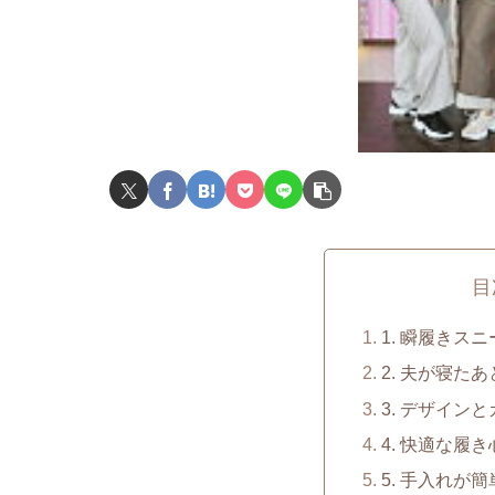
目
1. 瞬履きス
2. 夫が寝た
3. デザイン
4. 快適な履
5. 手入れが