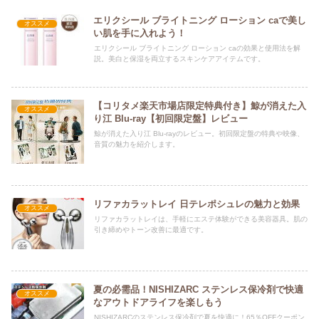
エリクシール ブライトニング ローション caで美し
オススメ
い肌を手に入れよう！
エリクシール ブライトニング ローション caの効果と使用法を解
説。美白と保湿を両立するスキンケアアイテムです。
【コリタメ楽天市場店限定特典付き】鯨が消えた入
オススメ
り江 Blu-ray【初回限定盤】レビュー
鯨が消えた入り江 Blu-rayのレビュー。初回限定盤の特典や映像、
音質の魅力を紹介します。
リファカラットレイ 日テレポシュレの魅力と効果
オススメ
リファカラットレイは、手軽にエステ体験ができる美容器具。肌の
引き締めやトーン改善に最適です。
夏の必需品！NISHIZARC ステンレス保冷剤で快適
オススメ
なアウトドアライフを楽しもう
NISHIZARCのステンレス保冷剤で夏を快適に！65％OFFクーポン