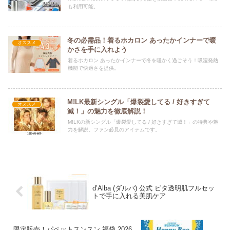
も利用可能。
冬の必需品！着るホカロン あったかインナーで暖
オススメ
かさを手に入れよう
着るホカロン あったかインナーで冬を暖かく過ごそう！吸湿発熱
機能で快適さを提供。
M!LK最新シングル「爆裂愛してる / 好きすぎて
オススメ
滅！」の魅力を徹底解説！
M!LKの新シングル「爆裂愛してる / 好きすぎて滅！」の特典や魅
力を解説。ファン必見のアイテムです。
d’Alba (ダルバ) 公式 ビタ透明肌フルセッ
トで手に入れる美肌ケア
限定販売！パペットスンスン 福袋 2026