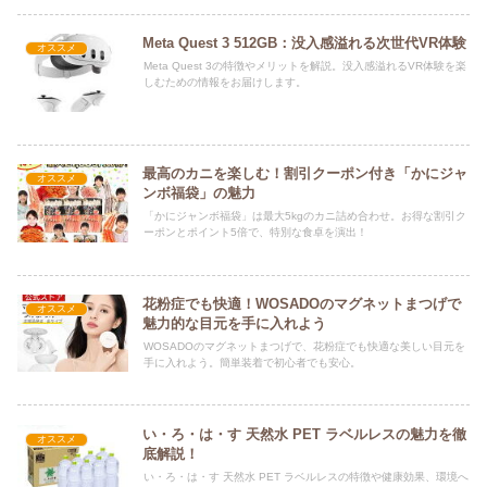
Meta Quest 3 512GB：没入感溢れる次世代VR体験
オススメ
Meta Quest 3の特徴やメリットを解説。没入感溢れるVR体験を楽
しむための情報をお届けします。
最高のカニを楽しむ！割引クーポン付き「かにジャ
オススメ
ンボ福袋」の魅力
「かにジャンボ福袋」は最大5kgのカニ詰め合わせ。お得な割引ク
ーポンとポイント5倍で、特別な食卓を演出！
花粉症でも快適！WOSADOのマグネットまつげで
オススメ
魅力的な目元を手に入れよう
WOSADOのマグネットまつげで、花粉症でも快適な美しい目元を
手に入れよう。簡単装着で初心者でも安心。
い・ろ・は・す 天然水 PET ラベルレスの魅力を徹
オススメ
底解説！
い・ろ・は・す 天然水 PET ラベルレスの特徴や健康効果、環境へ