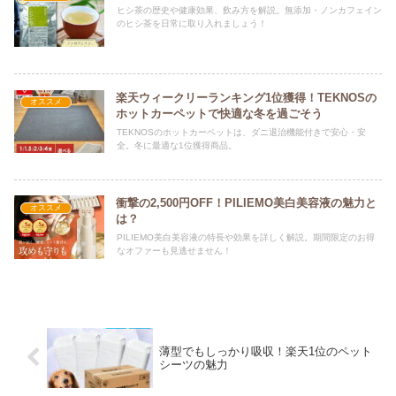
ヒシ茶の歴史や健康効果、飲み方を解説。無添加・ノンカフェイン
のヒシ茶を日常に取り入れましょう！
楽天ウィークリーランキング1位獲得！TEKNOSの
オススメ
ホットカーペットで快適な冬を過ごそう
TEKNOSのホットカーペットは、ダニ退治機能付きで安心・安
全。冬に最適な1位獲得商品。
衝撃の2,500円OFF！PILIEMO美白美容液の魅力と
オススメ
は？
PILIEMO美白美容液の特長や効果を詳しく解説。期間限定のお得
なオファーも見逃せません！
薄型でもしっかり吸収！楽天1位のペット
シーツの魅力