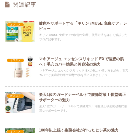
関連記事
健康をサポートする「キリン iMUSE 免疫ケア」レ
オススメ
ビュー
キリン iMUSE 免疫ケアの特徴や効果、使用方法を詳しく解説した
ブログ記事です。
マキアージュ エッセンスリキッド EXで理想の肌
オススメ
へ！毛穴カバー効果と美容液の魅力
マキアージュ エッセンスリキッド EXの魅力や使い方を紹介。毛穴
カバーと美容液効果で理想の肌を手に入れましょう。
楽天1位のガードナーベルトで腰痛対策！骨盤矯正
オススメ
サポーターの魅力
楽天1位のガードナーベルトで腰痛対策！骨盤矯正や姿勢改善に最
適なサポーターです。
100年以上続く生薬会社が作ったヒシ茶の魅力
オススメ