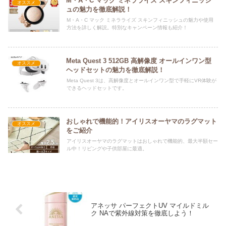
M・A・C マック ミネラライズ スキンフィニッシ
オススメ
ュの魅力を徹底解説！
M・A・C マック ミネラライズ スキンフィニッシュの魅力や使用
方法を詳しく解説。特別なキャンペーン情報も紹介！
Meta Quest 3 512GB 高解像度 オールインワン型
オススメ
ヘッドセットの魅力を徹底解説！
Meta Quest 3は、高解像度とオールインワン型で手軽にVR体験が
できるヘッドセットです。
おしゃれで機能的！アイリスオーヤマのラグマット
オススメ
をご紹介
アイリスオーヤマのラグマットはおしゃれで機能的、最大半額セー
ル中！リビングや子供部屋に最適。
アネッサ パーフェクトUV マイルドミル
ク NAで紫外線対策を徹底しよう！