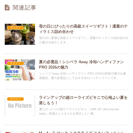
関連記事
母の日にぴったりの高級スイーツギフト！凛菓のテ
オススメ
ィラミス詰め合わせ
母の日に最適な高級スイーツギフト、凛菓のティラミス詰め合わせ
の魅力を紹介します。
夏の必需品！シシベラ 4way 冷却ハンディファン
オススメ
PRO 2026の魅力
シシベラ 4way 冷却ハンディファン PRO 2026の特長や魅力を徹
底解説。夏の必需品としておすすめのハンディファンです。
ラインアップの超ローライズビキニで心地よい夏を
オススメ
楽しもう！
夏にぴったりの超ローライズビキニ、LINE UP ultra low-rise
bikini。快適さとスタイルを両立した一着。