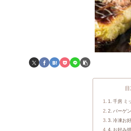
目
1. 千房 
2. バー
3. 冷凍
4. お好