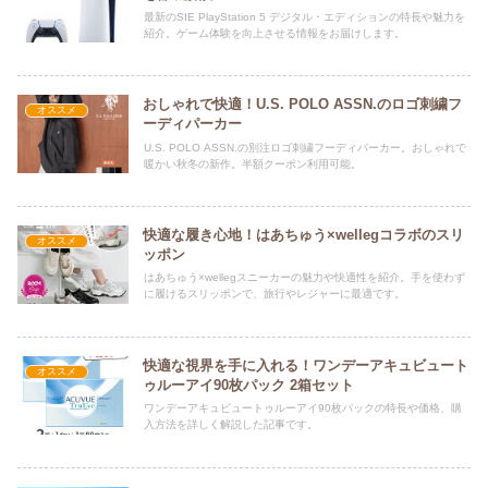
最新のSIE PlayStation 5 デジタル・エディションの特長や魅力を
紹介。ゲーム体験を向上させる情報をお届けします。
おしゃれで快適！U.S. POLO ASSN.のロゴ刺繍フ
オススメ
ーディパーカー
U.S. POLO ASSN.の別注ロゴ刺繍フーディパーカー。おしゃれで
暖かい秋冬の新作。半額クーポン利用可能。
快適な履き心地！はあちゅう×wellegコラボのスリ
オススメ
ッポン
はあちゅう×wellegスニーカーの魅力や快適性を紹介。手を使わず
に履けるスリッポンで、旅行やレジャーに最適です。
快適な視界を手に入れる！ワンデーアキュビュート
オススメ
ゥルーアイ90枚パック 2箱セット
ワンデーアキュビュートゥルーアイ90枚パックの特長や価格、購
入方法を詳しく解説した記事です。