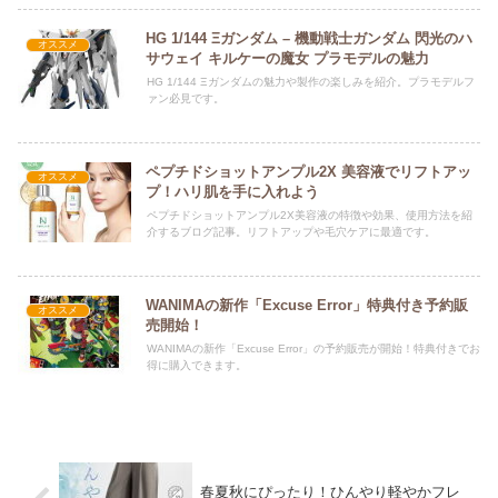
HG 1/144 Ξガンダム – 機動戦士ガンダム 閃光のハ
オススメ
サウェイ キルケーの魔女 プラモデルの魅力
HG 1/144 Ξガンダムの魅力や製作の楽しみを紹介。プラモデルフ
ァン必見です。
ペプチドショットアンプル2X 美容液でリフトアッ
オススメ
プ！ハリ肌を手に入れよう
ペプチドショットアンプル2X美容液の特徴や効果、使用方法を紹
介するブログ記事。リフトアップや毛穴ケアに最適です。
WANIMAの新作「Excuse Error」特典付き予約販
オススメ
売開始！
WANIMAの新作「Excuse Error」の予約販売が開始！特典付きでお
得に購入できます。
春夏秋にぴったり！ひんやり軽やかフレ