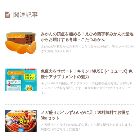
関連記事
みかんの頂点を極める！えひめ西宇和みかんの聖地
オススメ
からお届けする冬味・こたつみかん
えひめ西宇和みかんの冬味・こたつみかんを紹介。割引クーポン付
きでお得に購入可能！
免疫力をサポート！キリン iMUSE (イミューズ) 免
オススメ
疫ケアサプリメントの魅力
キリン iMUSE免疫ケアサプリメントの効果や使用方法、お得なキ
ャンペーン情報を紹介します。健康維持に役立つサプリメントで
す。
メガ盛りボイルずわいがに足！送料無料でお得な
オススメ
3kgセット
メガ盛りボイルずわいがに足の魅力とお得な情報をお届けします。
特別な日のごちそうに最適！