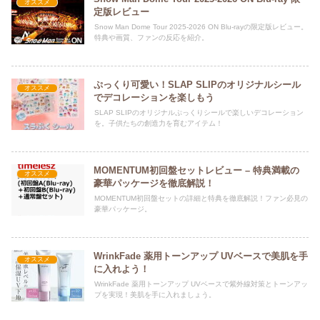
オススメ
定版レビュー
Snow Man Dome Tour 2025-2026 ON Blu-rayの限定版レビュー。
特典や画質、ファンの反応を紹介。
ぷっくり可愛い！SLAP SLIPのオリジナルシール
オススメ
でデコレーションを楽しもう
SLAP SLIPのオリジナルぷっくりシールで楽しいデコレーション
を。子供たちの創造力を育むアイテム！
MOMENTUM初回盤セットレビュー – 特典満載の
オススメ
豪華パッケージを徹底解説！
MOMENTUM初回盤セットの詳細と特典を徹底解説！ファン必見の
豪華パッケージ。
WrinkFade 薬用トーンアップ UVベースで美肌を手
オススメ
に入れよう！
WrinkFade 薬用トーンアップ UVベースで紫外線対策とトーンアッ
プを実現！美肌を手に入れましょう。