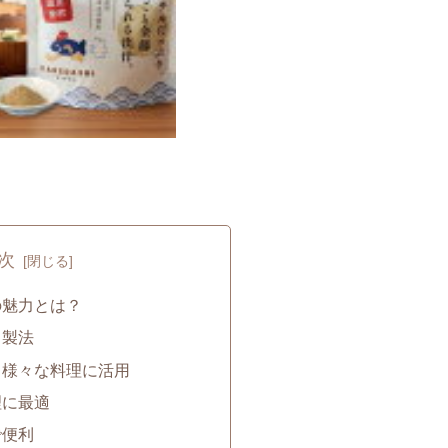
次
の魅力とは？
と製法
！様々な料理に活用
理に最適
で便利