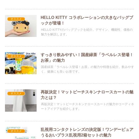
HELLO KITTY コラボレーションの大きなバッグブ
オススメ
ックが登場！
HELLO KITTYのバッグブックを紹介。デザイン、機能性、価格の
魅力を解説します。
すっきり飲みやすい！国産緑茶「ラベルレス登場！
オススメ
お茶」の魅力
国産緑茶「ラベルレス登場！お茶」の魅力や特徴を紹介。飲みやす
く、健康にも良いお茶です。
再販決定！マットピーチスキンナロースカートの魅
オススメ
力とは？
再販決定！マットピーチスキンナロースカートの魅力やコーディネ
ートアイデアを紹介します。
乱視用コンタクトレンズの決定版！ワンデーピュア
オススメ
うるおいプラス乱視用2箱セットの魅力