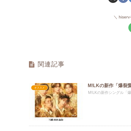
hise
関連記事
M!LKの新作「爆裂
オススメ
M!LKの新作シングル「