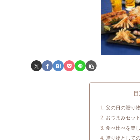
目
父の日の贈り
おつまみセッ
食べ比べを楽
贈り物として