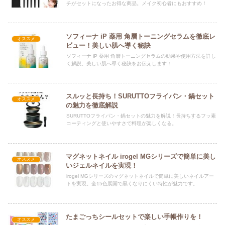
チがセットになったお得な商品。メイク初心者にもおすすめ！
ソフィーナ iP 薬用 角層トーニングセラムを徹底レ
オススメ
ビュー！美しい肌へ導く秘訣
ソフィーナ iP 薬用 角層トーニングセラムの効果や使用方法を詳し
く解説。美しい肌へ導く秘訣をお伝えします！
スルッと長持ち！SURUTTOフライパン・鍋セット
オススメ
の魅力を徹底解説
SURUTTOフライパン・鍋セットの魅力を解説！長持ちするフッ素
コーティングと使いやすさで料理が楽しくなる。
マグネットネイル irogel MGシリーズで簡単に美し
オススメ
いジェルネイルを実現！
irogel MGシリーズのマグネットネイルで簡単に美しいネイルアー
トを実現。全15色展開で黒くなりにくい特性が魅力です。
たまごっちシールセットで楽しい手帳作りを！
オススメ