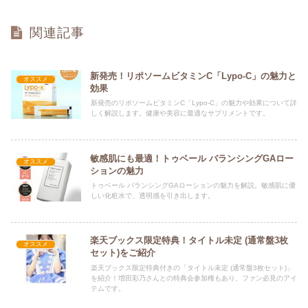
関連記事
新発売！リポソームビタミンC「Lypo-C」の魅力と
オススメ
効果
新発売のリポソームビタミンC「Lypo-C」の魅力や効果について詳
しく解説します。健康や美容に最適なサプリメントです。
敏感肌にも最適！トゥベール バランシングGAロー
オススメ
ションの魅力
トゥベール バランシングGAローションの魅力を解説。敏感肌に優
しい化粧水で、透明感を引き出します。
楽天ブックス限定特典！タイトル未定 (通常盤3枚
オススメ
セット)をご紹介
楽天ブックス限定特典付きの「タイトル未定 (通常盤3枚セット)」
を紹介！増田彩乃さんとの特典会参加権もあり、ファン必見のアイ
テムです。