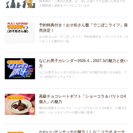
林木林の『二番目の悪者』は、深い人間ドラマを描いた作品です。
人間関係と成長をテーマにしています。
予約特典付き！おそ松さん盤「でこぼこライフ」発
オススメ
売決定！
おそ松さんの「でこぼこライフ」予約特典付き！フレークステッカ
ーセットも魅力の一品。
なにわ男子カレンダー2026.4→2027.3の魅力と使い
オススメ
方
なにわ男子カレンダー2026.4→2027.3の魅力や使い方を紹介。フ
ァン必見のアイテムです！
高級チョコレートギフト「ショーコラ＆パリトロ4
オススメ
個入」の魅力
横浜の高級チョコレート「ショーコラ＆パリトロ4個入」の魅力を
紹介。バレンタインデーの贈り物に最適！
かわいいモンチッチの魅力！しなこコラボ キーチ