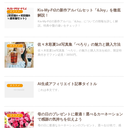
Kis-My-Ft2の新作アルバムセット「&Joy」を徹底
オススメ
解説！
Kis-My-Ft2の新作アルバム「&Joy」についての情報を詳しく解
説。特典や盤の違いをチェック！
佐々木彩夏1st写真集「ぺろり」の魅力と購入方法
オススメ
佐々木彩夏1st写真集「ぺろり」の魅力と購入方法を紹介。限定特
典付きでファン必見！3850円。
AI生成アフィリエイト記事タイトル
オススメ
これは本文です。
母の日のプレゼントに最適！選べるカーネーション
オススメ
で感謝の気持ちを伝えよう
母の日に最適なカーネーションのプレゼント。選べる12色で、感