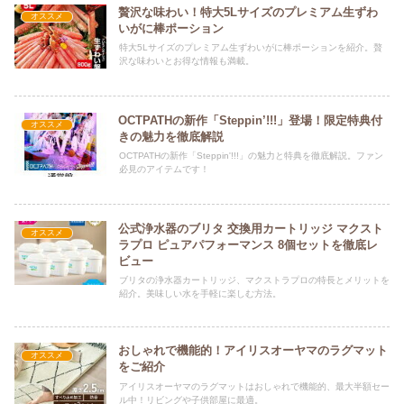
贅沢な味わい！特大5Lサイズのプレミアム生ずわ
オススメ
いがに棒ポーション
特大5Lサイズのプレミアム生ずわいがに棒ポーションを紹介。贅
沢な味わいとお得な情報も満載。
OCTPATHの新作「Steppin’!!!」登場！限定特典付
オススメ
きの魅力を徹底解説
OCTPATHの新作「Steppin'!!!」の魅力と特典を徹底解説。ファン
必見のアイテムです！
公式浄水器のブリタ 交換用カートリッジ マクスト
オススメ
ラプロ ピュアパフォーマンス 8個セットを徹底レ
ビュー
ブリタの浄水器カートリッジ、マクストラプロの特長とメリットを
紹介。美味しい水を手軽に楽しむ方法。
おしゃれで機能的！アイリスオーヤマのラグマット
オススメ
をご紹介
アイリスオーヤマのラグマットはおしゃれで機能的、最大半額セー
ル中！リビングや子供部屋に最適。