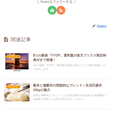
hiservをフォローする
hiserv
関連記事
B’zの新曲「FYOP」通常盤が楽天ブックス限定特
オススメ
典付きで登場！
B'zの新曲「FYOP」通常盤の詳細と楽天ブックス限定特典につい
て紹介します。
新米と備蓄米の理想的なブレンド！生活応援米
オススメ
10kgの魅力
新米と備蓄米をブレンドした生活応援米10kgの魅力を徹底解説！
低価格で美味しいお米をぜひお試しください。