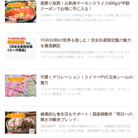
脂乗り抜群！お刺身サーモンスライス600gが半額
オススメ
クーポンでお得に手に入る！
お刺身サーモンスライス600gが半額クーポンでお得に購入できる
チャンス！脂乗り抜群の美味しさをお楽しみください。
YOASOBIの世界を楽しむ！完全生産限定盤の魅力
オススメ
を徹底解説
YOASOBIの完全生産限定盤CDと特製バインダー用オリジナルイ
ンデックスの魅力を解説します。ファン必見のアイテムです。
可愛くデコレーション！スイマーPVC立体シールの
オススメ
魅力
スイマーPVC立体シールの魅力や使い方を紹介します。デコレー
ションに最適なアイテムです。
健康的な食生活をサポート！国産雑穀米「明日への
オススメ
輝き39穀米ブレンド」
国産雑穀米「明日への輝き39穀米ブレンド」で健康的な食生活を
サポート！クーポン利用で半額、送料無料でお得に購入可能です。