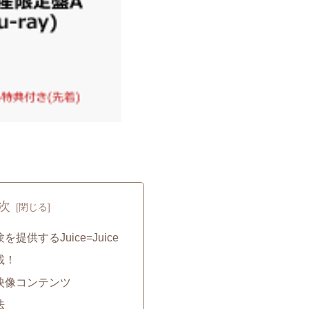
次
提供するJuice=Juice
載！
映像コンテンツ
法