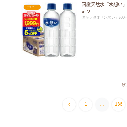
国産天然水「水想い」5
オススメ
よう
国産天然水「水想い」500
次
前
1
…
136
へ