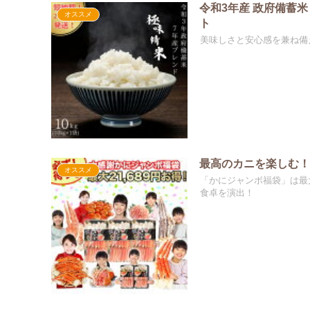
令和3年産 政府備蓄米
オススメ
ト
美味しさと安心感を兼ね備
最高のカニを楽しむ
オススメ
「かにジャンボ福袋」は最
食卓を演出！