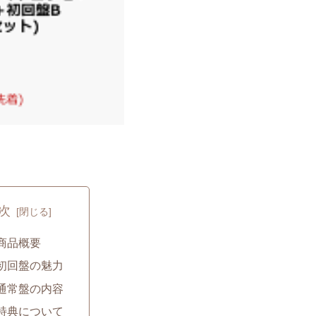
次
. 商品概要
. 初回盤の魅力
. 通常盤の内容
. 特典について