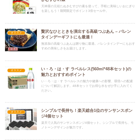
天神屋の元祖たぬきむすびの素を使って、手軽に美味しいおにぎり
を楽しもう！期間限定でポイント3倍セール中。
贅沢なひとときを演出する高級つぶあん – バレン
オススメ
タインデーギフトにも最適！
無添加の高級つぶあんは贈り物に最適。バレンタインデーにもおす
すめの美味しさをお届けします。
い・ろ・は・す ラベルレス(560ml*48本セット)の
オススメ
魅力とおすすめポイント
い・ろ・は・す ラベルレスの魅力や健康への影響、環境への配慮
について解説します。48本セットでお得な水をぜひ手に入れてく
ださい。
シンプルで長持ち！楽天総合1位のサンサンスポン
オススメ
ジ4個セット
楽天で人気のサンサンスポンジ4個セット。シンプルで長持ち、モ
ノトーンデザインが魅力です。