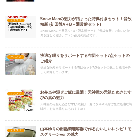
Snow Manの魅力が詰まった特典付きセット！音故
オススメ
知新 (初回盤A＋B＋通常盤セット)
Snow Manの初回盤A・B・通常盤セット「音故知新」の魅力と特
典を詳しく紹介。ファン必見の商品です。
快適な眠りをサポートする布団セット7点セットの
オススメ
ご紹介
快適な眠りをサポートする布団セット7点セットの魅力と機能を詳
しく紹介しています。
お弁当や混ぜご飯に最適！天神屋の元祖たぬきむす
オススメ
びの素の魅力
天神屋の元祖たぬきむすびの素は、おにぎりや混ぜご飯に最適な調
味料。お弁当作りにもおすすめ！
山本ゆりの耐熱調理容器で作るおいしいレシピ！モ
オススメ
スグリーンver.の魅力