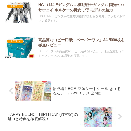
HG 1/144 Ξガンダム – 機動戦士ガンダム 閃光のハ
オススメ
サウェイ キルケーの魔女 プラモデルの魅力
HG 1/144 Ξガンダムの魅力や製作の楽しみを紹介。プラモデルフ
ァン必見です。
高品質なコピー用紙「ペーパーワン」A4 5000枚を
オススメ
徹底レビュー！
ペーパーワンの高品質A4コピー用紙をレビュー。環境配慮とコス
トパフォーマンスに優れた商品です。
新登場！BGM 立体シートシール きゅる
るんシール vol.3 ラメ 全8種
HAPPY BOUNCE BIRTHDAY (通常盤) の
魅力と特典を徹底解説！