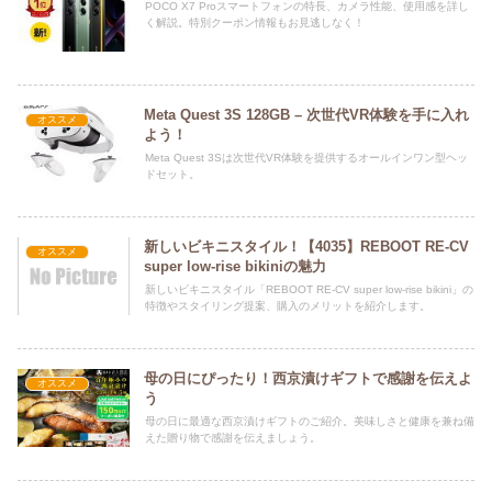
POCO X7 Proスマートフォンの特長、カメラ性能、使用感を詳し
く解説。特別クーポン情報もお見逃しなく！
Meta Quest 3S 128GB – 次世代VR体験を手に入れ
オススメ
よう！
Meta Quest 3Sは次世代VR体験を提供するオールインワン型ヘッ
ドセット。
新しいビキニスタイル！【4035】REBOOT RE-CV
オススメ
super low-rise bikiniの魅力
新しいビキニスタイル「REBOOT RE-CV super low-rise bikini」の
特徴やスタイリング提案、購入のメリットを紹介します。
母の日にぴったり！西京漬けギフトで感謝を伝えよ
オススメ
う
母の日に最適な西京漬けギフトのご紹介。美味しさと健康を兼ね備
えた贈り物で感謝を伝えましょう。