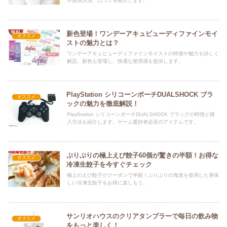
や使用方法、口コミを紹介します。
新色登場！ワンデーアキュビューディファインモイ
オススメ
ストの魅力とは？
ワンデーアキュビューディファインモイストの特徴や魅力を詳しく
解説。新色も登場し、快適な使用感を提供します。
PlayStation シリコーンポーチDUALSHOCK ブラ
オススメ
ックの魅力を徹底解説！
PlayStation シリコーンポーチDUALSHOCK ブラックの特徴と購
入方法を紹介します。ゲーム愛好者必見のアイテムです。
ぷりぷりの極上えび餃子60個が驚きの半額！お得な
オススメ
冷凍生餃子を今すぐチェック
極上のえび餃子がクーポンで半額！ぷりぷりの海老を使用した美味
しい冷凍生餃子をお得に楽しもう。
サンリオハウスのクリアタンブラーで毎日の飲み物
オススメ
をもっと楽しく！