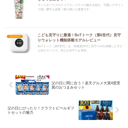
サンリオハウスのクリアタンブラーの魅力を紹介。可愛いデザイン
で使い勝手も抜群！贈り物にも最適です。
こども見守りに最適！BoTトーク（第6世代）見守
オススメ
りウォレット機能搭載モデルレビュー
BoTトーク（第6世代）は、高精度GPSと見守りAIを搭載した子ど
も向けデバイス。安心な見守りを実現。
父の日に間に合う！楽天グルメ大賞4度受
賞のおつまみセット
父の日にぴったり！クラフトビールギフ
トセットの魅力